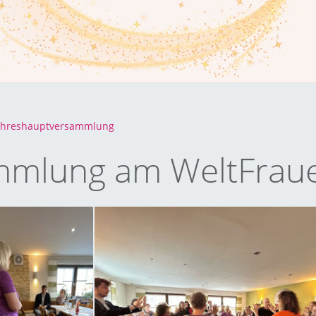
Jahreshauptversammlung
mmlung am WeltFrau