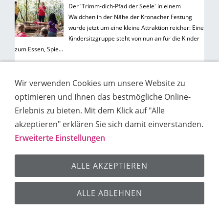
Der 'Trimm-dich-Pfad der Seele' in einem
Wäldchen in der Nähe der Kronacher Festung
wurde jetzt um eine kleine Attraktion reicher: Eine
Kindersitzgruppe steht von nun an für die Kinder
zum Essen, Spie...
mehr auf inFranken.de
Wir verwenden Cookies um unsere Website zu
optimieren und Ihnen das bestmögliche Online-
Erlebnis zu bieten. Mit dem Klick auf "Alle
Impressum
Kontakt
Datenschutz
Cookies
akzeptieren" erklären Sie sich damit einverstanden.
Sitemap
Erweiterte Einstellungen
© 2026 Ganzheitliche Gesundheit Lorenga® e.V.
ALLE AKZEPTIEREN
ALLE ABLEHNEN